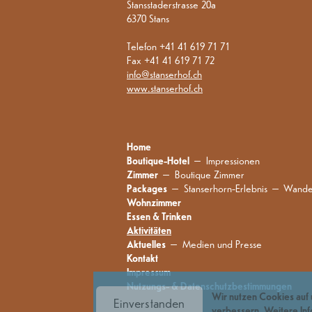
Stansstaderstrasse 20a
6370 Stans
Telefon +41 41 619 71 71
Fax +41 41 619 71 72
info@stanserhof.ch
www.stanserhof.ch
Home
Boutique-Hotel
Impressionen
Zimmer
Boutique Zimmer
Packages
Stanserhorn-Erlebnis
Wande
Wohnzimmer
Essen & Trinken
Aktivitäten
Aktuelles
Medien und Presse
Kontakt
Impressum
Nutzungs- & Datenschutzbestimmungen
Wir nutzen Cookies auf 
Einverstanden