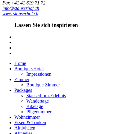
Fax +41 41 619 71 72
info@stanserhof.ch
www.stanserhof.ch
Lassen Sie sich inspirieren
Home
Boutique-Hotel
Impressionen
Zimmer
Boutique Zimmer
Packages
Stanserhorn-Erlebnis
Wandertage
Biketage
Pilgerzimmer
Wohnzimmer
Essen & Trinken
Aktivitäten
Aktuelles