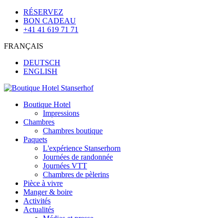
RÉSERVEZ
BON CADEAU
+41 41 619 71 71
FRANÇAIS
DEUTSCH
ENGLISH
Boutique Hotel
Impressions
Chambres
Chambres boutique
Paquets
L'expérience Stanserhorn
Journées de randonnée
Journées VTT
Chambres de pèlerins
Pièce à vivre
Manger & boire
Activités
Actualités